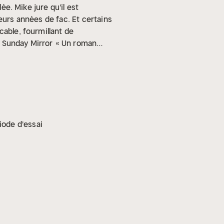
ée. Mike jure qu'il est
eurs années de fac. Et certains
acable, fourmillant de
- Sunday Mirror
« Un roman
vre audio est interprété par une
iode d'essai