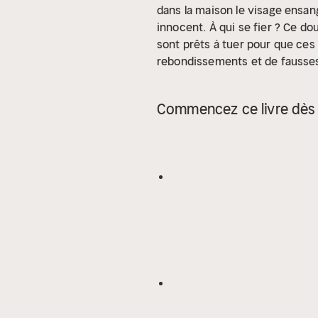
dans la maison le visage ensangl
innocent. À qui se fier ? Ce do
sont prêts à tuer pour que ces
rebondissements et de fausses
remarquablement bien ficelé qui 
voix humaine, dans le respect
Commencez ce livre dès 