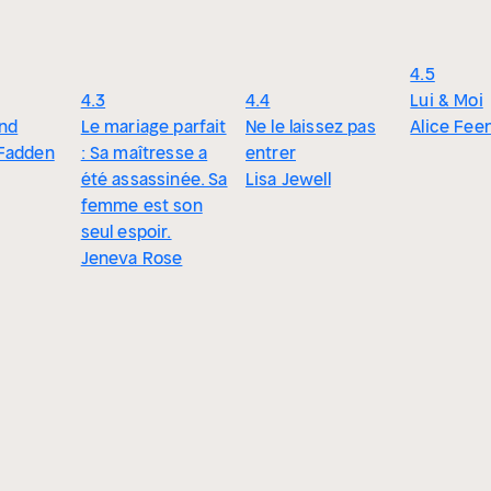
4.5
4.3
4.4
Lui & Moi
end
Le mariage parfait
Ne le laissez pas
Alice Fee
Fadden
: Sa maîtresse a
entrer
été assassinée. Sa
Lisa Jewell
femme est son
seul espoir.
Jeneva Rose