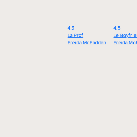
4.3
4.5
La Prof
Le Boyfri
Freida McFadden
Freida Mc