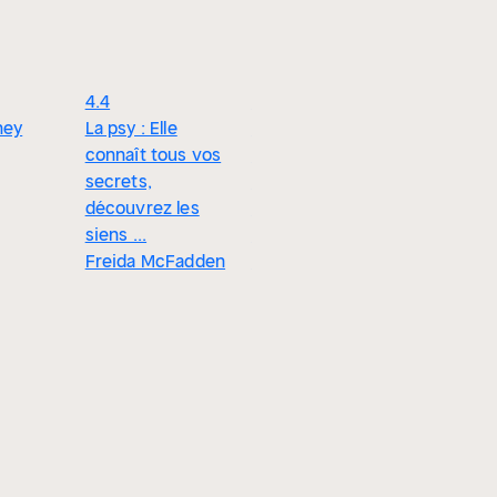
4.4
4.4
4.2
Écoute m
ney
La psy : Elle
La locataire - Le
mensong
connaît tous vos
nouveau roman
Amy Tint
secrets,
de l'autrice de La
découvrez les
femme de
siens ...
ménage
Freida McFadden
Freida McFadden