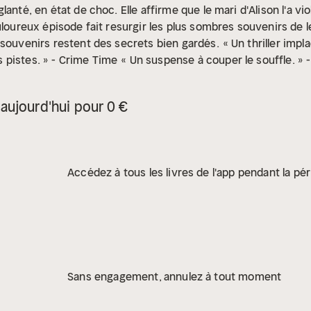
anté, en état de choc. Elle affirme que le mari d'Alison l'a viol
uloureux épisode fait resurgir les plus sombres souvenirs de l
 souvenirs restent des secrets bien gardés.
« Un thriller impl
 pistes. » - Crime Time
« Un suspense à couper le souffle. » 
tient en haleine jusqu'à la dernière page. » - Erin Kelly
Ce li
 des engagements d'Hardigan.
aujourd'hui pour 0 €
Accédez à tous les livres de l'app pendant la pér
Sans engagement, annulez à tout moment