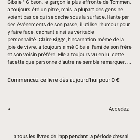
Gibsie " Gibson, le garçon le plus effronté de Tommen,
a toujours été un pitre, mais la plupart des gens ne
voient pas ce qui se cache sous la surface. Hanté par
des événements de son passé, il utilise l'humour pour
y faire face, cachant ainsi sa véritable
personnalité.
Claire Biggs, l'incarnation même de la
joie de vivre, a toujours aimé Gibsie, l'ami de son frère
et son voisin préféré. Elle a toujours vu en lui cette
facette que personne d'autre ne semble remarquer. Et
elle est déterminée à apprivoiser son meilleur ami
d'enfance au cœur sauvage.
Lorsque les limites sont
Commencez ce livre dès aujourd'hui pour 0 €
franchies, difficile de savoir si l'amitié entre Gibsie et
Claire survivra. Va-t-elle se transformer en quelque
chose de plus fort, ou vont-ils se perdre dans cette
folie ?
Interprétation humaine
Accédez
à tous les livres de l'app pendant la période d'essai