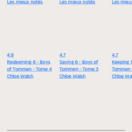
Les mieux notés
Les mieux notés
Les mieu
4.9
4.7
4.7
Redeeming 6 - Boys
Saving 6 - Boys of
Keeping 1
of Tommen - Tome 4
Tommen - Tome 3
Tommen 
Chloe Walsh
Chloe Walsh
Chloe Wa