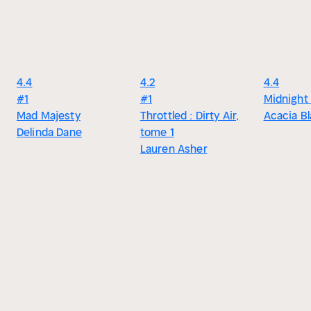
4.4
4.2
4.4
#1
#1
Midnight 
Mad Majesty
Throttled : Dirty Air,
Acacia B
Delinda Dane
tome 1
Lauren Asher