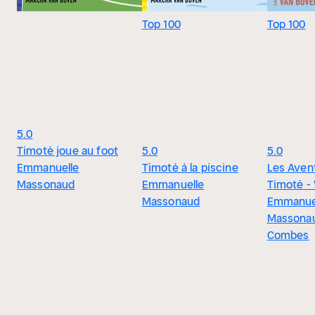
Top 100
Top 100
5.0
Timoté joue au foot
5.0
5.0
Emmanuelle
Timoté à la piscine
Les Aven
Massonaud
Emmanuelle
Timoté -
Massonaud
Emmanue
Massonau
Combes