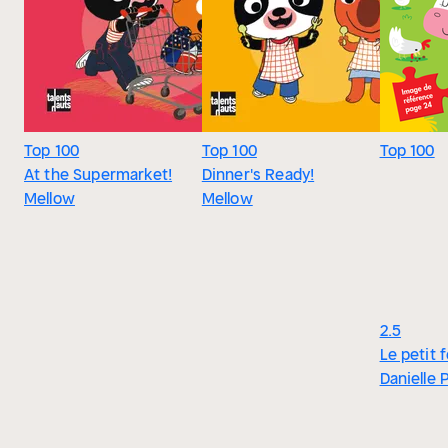
Top 100
Top 100
Top 100
At the Supermarket!
Dinner's Ready!
Mellow
Mellow
2.5
Le petit 
Danielle