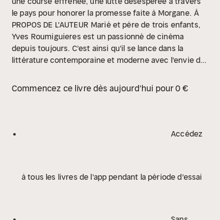
une course effrénée, une lutte désespérée à travers
le pays pour honorer la promesse faite à Morgane.
À
PROPOS DE L'AUTEUR
Marié et père de trois enfants,
Yves Roumiguieres est un passionné de cinéma
depuis toujours. C'est ainsi qu'il se lance dans la
littérature contemporaine et moderne avec l'envie de
partager ses histoires propres, riches et atypiques,
mêlant différents genres et époques. S'adonnant à
Commencez ce livre dès aujourd'hui pour 0 €
tous les styles, sa plume spontanée et légère nous
ouvre la porte d'un tout nouveau genre de roman, très
imagé et rythmé, rivalisant avec les œuvres
cinégraphiques actuelles, dont il est fan.
Accédez
à tous les livres de l'app pendant la période d'essai
Sans