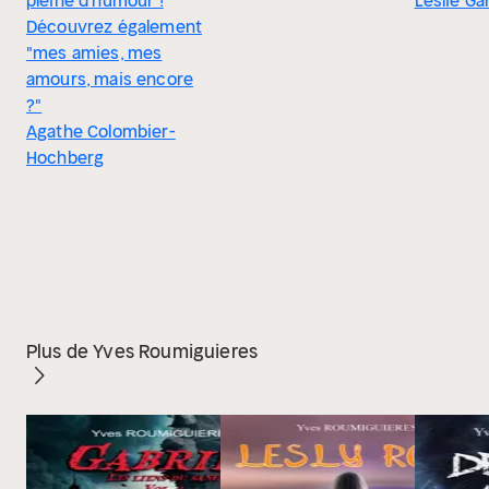
pleine d'humour !
Leslie Ga
Découvrez également
"mes amies, mes
amours, mais encore
?"
Agathe Colombier-
Hochberg
Plus de Yves Roumiguieres