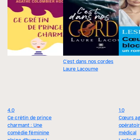
C’est dans nos cordes
Laure Lacoume
4.0
1.0
Ce crétin de prince
Cœurs ag
charmant : Une
opératoir
comédie féminine
médical