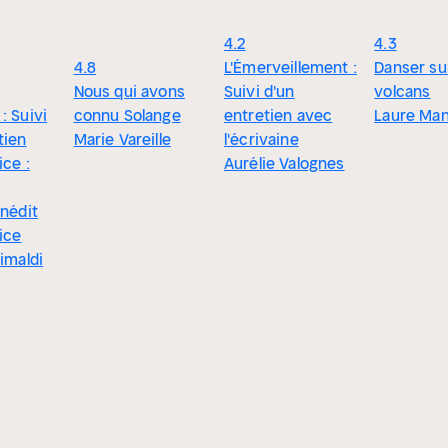
4.2
4.3
4.8
L'Émerveillement :
Danser su
Nous qui avons
Suivi d'un
volcans
: Suivi
connu Solange
entretien avec
Laure Man
tien
Marie Vareille
l'écrivaine
ice :
Aurélie Valognes
inédit
rice
rimaldi