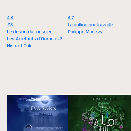
4.4
4.7
#3
La colline qui travaille
Le destin du roi soleil :
Philippe Manevy
Les Artefacts d'Ouranos 3
Nisha J. Tuli