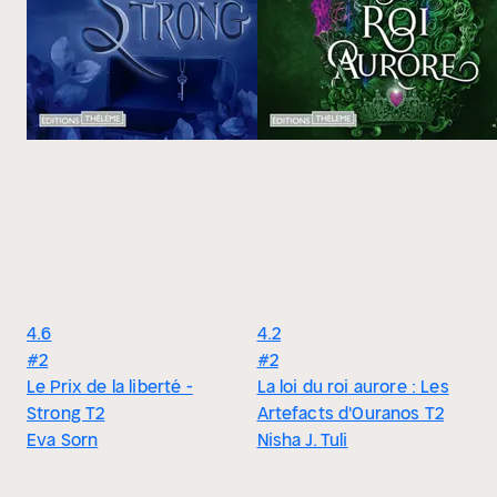
4.6
4.2
#2
#2
Le Prix de la liberté -
La loi du roi aurore : Les
Strong T2
Artefacts d'Ouranos T2
Eva Sorn
Nisha J. Tuli