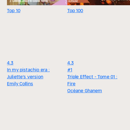
Top 10
Top 100
4.3
4.3
In my pistachio era :
#1
Juliette's version
Triple Effect - Tome 01 :
Emily Collins
Fire
Océane Ghanem