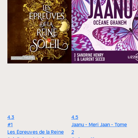
4.3
4.5
#1
Jaanu - Meri Jaan - Tome
Les Épreuves de la Reine
2