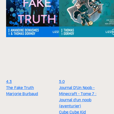
4.3
5.0
The Fake Truth
Journal D'Un Noob -
Marjorie Burbaud
Minecraft - Tome 7 :
Journal d'un noob
(aventurier)
Cube Cube Kid