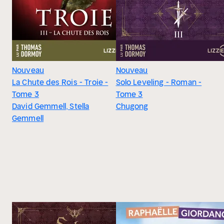
Nouveau
Nouveau
La Chute des Rois - Troie -
Solo Leveling - Roman -
Tome 3
Tome 3
David Gemmell, Stella
Chugong
Gemmell