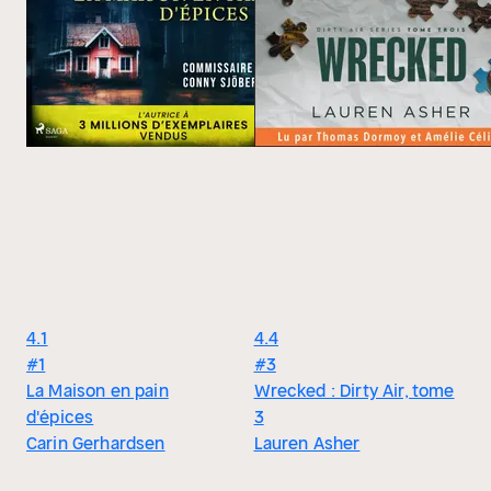
4.1
4.4
#1
#3
La Maison en pain
Wrecked : Dirty Air, tome
d'épices
3
Carin Gerhardsen
Lauren Asher