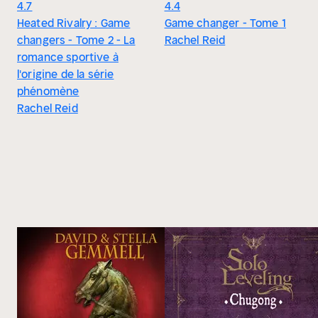
4.7
4.4
Heated Rivalry : Game
Game changer - Tome 1
changers - Tome 2 - La
Rachel Reid
romance sportive à
l'origine de la série
phénomène
Rachel Reid