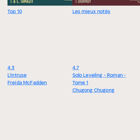
Top 10
Les mieux notés
4.3
4.7
L'intruse
Solo Leveling - Roman -
Freida McFadden
Tome 1
Chugong Chugong