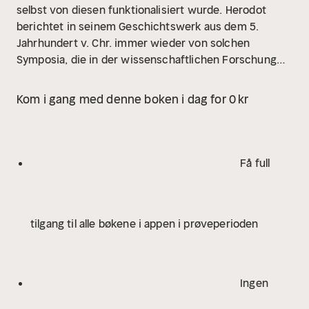
selbst von diesen funktionalisiert wurde. Herodot
berichtet in seinem Geschichtswerk aus dem 5.
Jahrhundert v. Chr. immer wieder von solchen
Symposia, die in der wissenschaftlichen Forschung
bisher nur vereinzelt Beachtung gefunden haben. Wie
sie dargestellt sind, welche Funktion und Wirkung
Kom i gang med denne boken i dag for 0 kr
diese Szenen auf den Erzählverlauf der Historien
haben, wird in diesem Band untersucht.
Få full
tilgang til alle bøkene i appen i prøveperioden
Ingen