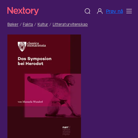
Prøv nå
Bøker
Fakta
Kultur
Litteraturvitenskap