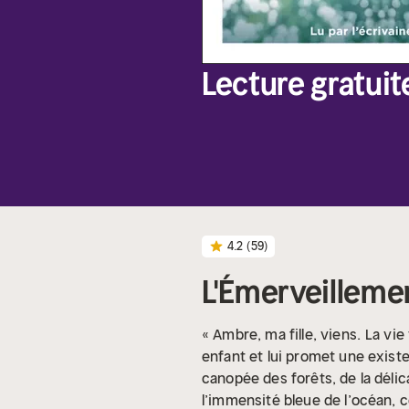
Lecture gratuit
4.2
(59)
L'Émerveillement
« Ambre, ma fille, viens.
La vie
enfant et lui promet une exist
canopée des forêts, de la délic
l’immensité bleue de l’océan, c