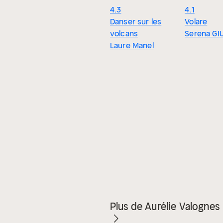
4.3
4.1
Danser sur les
Volare
volcans
Serena GI
Laure Manel
Plus de Aurélie Valognes