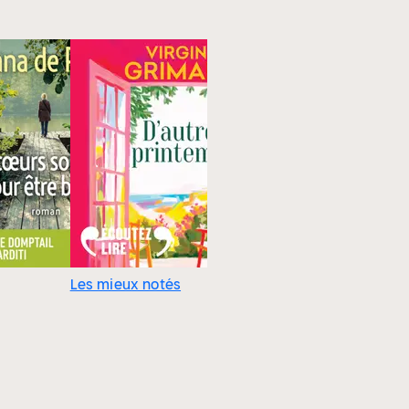
Les mieux notés
Les mieu