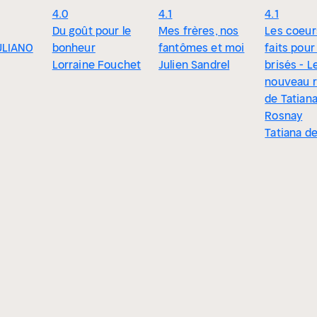
4.0
4.1
4.1
Du goût pour le
Mes frères, nos
Les coeur
ULIANO
bonheur
fantômes et moi
faits pour
Lorraine Fouchet
Julien Sandrel
brisés - L
nouveau 
de Tatian
Rosnay
Tatiana d