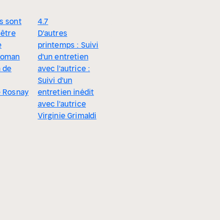
4.4
s sont
4.7
Il faudrait leur dire
4.8
 être
D'autres
Carène Ponte
Nous qui
e
printemps : Suivi
connu So
roman
d'un entretien
Marie Vare
a de
avec l'autrice :
Suivi d'un
e Rosnay
entretien inédit
avec l'autrice
Virginie Grimaldi