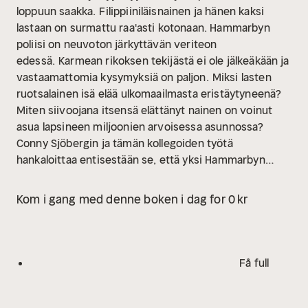
loppuun saakka.
Filippiiniläisnainen ja hänen kaksi
lastaan on surmattu raa'asti kotonaan. Hammarbyn
poliisi on neuvoton järkyttävän veriteon
edessä.
Karmean rikoksen tekijästä ei ole jälkeäkään ja
vastaamattomia kysymyksiä on paljon.
Miksi lasten
ruotsalainen isä elää ulkomaailmasta eristäytyneenä?
Miten siivoojana itsensä elättänyt nainen on voinut
asua lapsineen miljoonien arvoisessa asunnossa?
Conny Sjöbergin ja tämän kollegoiden työtä
hankaloittaa entisestään se, että yksi Hammarbyn
poliiseista on kadonnut.
Tarinan juuret juontavat kauas
menneisyyteen, aurinkoiseen toukokuun päivään,
Kom i gang med denne boken i dag for 0 kr
jolloin nuori pari pysähtyy ostamaan makeisia auton
takapenkillä leikkiville pikkupojille.
”Unilaulu on
yksinkertaisesti fantastisen hyvä.” – Gefle
Dagblad
Carin Gerhardsen on ruotsalainen
Få full
matemaatikko, joka julkaisi ensimmäisen romaaninsa
vuonna 1992. Kahdeksanosainen Hammarby-