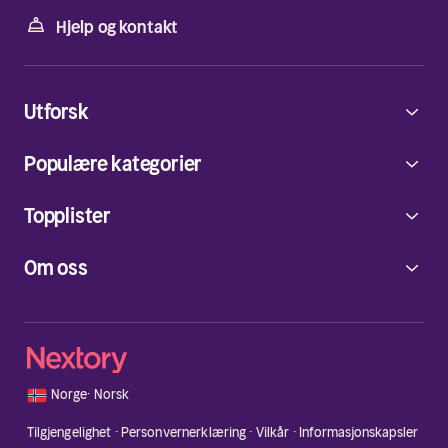
Hjelp og kontakt
Utforsk
Populære kategorier
Topplister
Om oss
🇳🇴
Norge
·
Norsk
Tilgjengelighet
·
Personvernerklæring
·
Vilkår
·
Informasjonskapsler