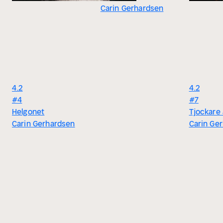
Carin Gerhardsen
4.2
4.2
#4
#7
Helgonet
Tjockare 
Carin Gerhardsen
Carin Ge