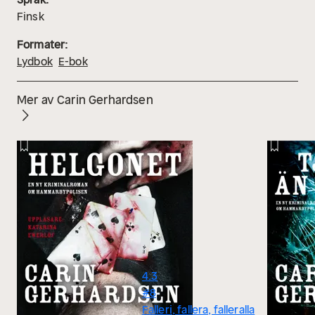
Finsk
Formater:
Lydbok
E-bok
Mer av Carin Gerhardsen
4.3
#8
Falleri, fallera, falleralla