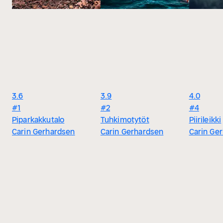
3.6
3.9
4.0
#1
#2
#4
Piparkakkutalo
Tuhkimotytöt
Piirileikki
Carin Gerhardsen
Carin Gerhardsen
Carin Ge