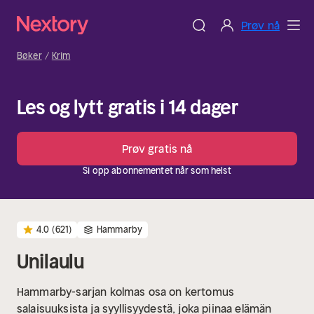
Prøv nå
Bøker
Krim
Les og lytt gratis i 14 dager
Prøv gratis nå
Si opp abonnementet når som helst
4.0
(621)
Hammarby
Unilaulu
Hammarby-sarjan kolmas osa on kertomus
salaisuuksista ja syyllisyydestä, joka piinaa elämän