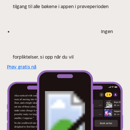
dekkarisarja on käännetty 25 kielelle
tilgang til alle bøkene i appen i prøveperioden
Ingen
forpliktelser, si opp når du vil
Prøv gratis nå