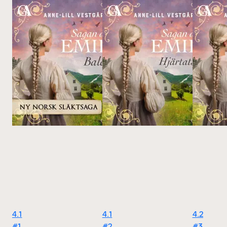
4.1
4.1
4.2
#1
#2
#3