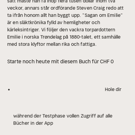
sätt måste han få ihop flera tusen dollar inom två
veckor, annars står ordförande Steven Craig redo att
ta ifrån honom allt han byggt upp.
”Sagan om Emilie”
är en släktkrönika fylld av hemligheter och
kärleksintriger. Vi följer den vackra torpardottern
Emilie i norska Trøndelag på 1880-talet, ett samhälle
med stora klyftor mellan rika och fattiga.
Starte noch heute mit diesem Buch für CHF 0
Hole dir
während der Testphase vollen Zugriff auf alle
Bücher in der App