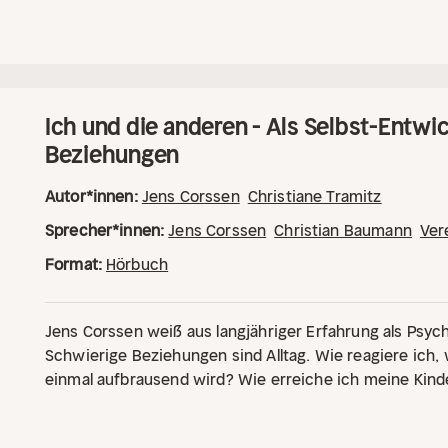
Ich und die anderen - Als Selbst-Entwi
Beziehungen
Autor*innen:
Jens Corssen
Christiane Tramitz
Sprecher*innen:
Jens Corssen
Christian Baumann
Ver
Format:
Hörbuch
Jens Corssen weiß aus langjähriger Erfahrung als Psyc
Schwierige Beziehungen sind Alltag. Wie reagiere ich
einmal aufbrausend wird? Wie erreiche ich meine Kind
haben? Oder wie begegne ich dem Chef , dass er mir 
Verhaltensforscherin Christiane Tramitz benennt Corss