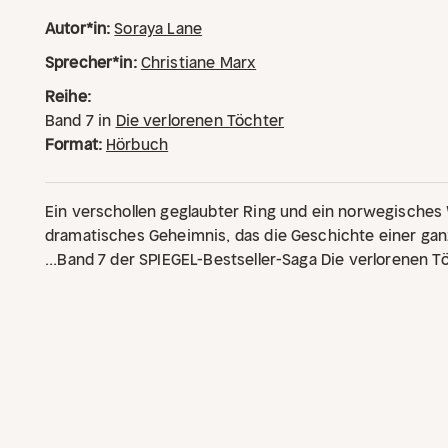
Autor*in:
Soraya Lane
Sprecher*in:
Christiane Marx
Reihe:
Band
7
in
Die verlorenen Töchter
Format:
Hörbuch
Ein verschollen geglaubter Ring und ein norwegisches
dramatisches Geheimnis, das die Geschichte einer gan
...
Band 7 der SPIEGEL-Bestseller-Saga Die verlorenen T
gefühlvoll, herzzerreißend und zum Träumen schön!
Nor
dich, Amalie, und nur darauf kommt es an", flüsterte 
dich, versprochen. Du musst keine Angst haben"
Londo
Charlotte das kleine Kästchen umklammert, in dem sich
norwegisches Wappen verbergen, weiß sie, dass sie e
zurückkehren muss, zu ihrer Familie und ihrer Urgroßm
angesehensten Hotel Norwegens tritt sie ihren Traumjo