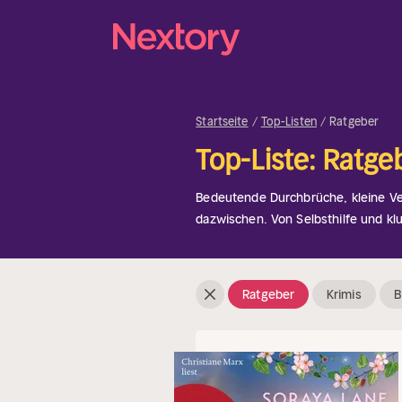
Startseite
Top-Listen
Ratgeber
Top-Liste: Ratge
Bedeutende Durchbrüche, kleine Ve
dazwischen. Von Selbsthilfe und kl
Produktivitätstipps, Motivation und
findest du die beliebtesten Bücher 
Weiterentwicklung. Entdecke Einbli
Ratgeber
Krimis
B
Spiritualität und Wohlbefinden un
Ich? Warum nicht!