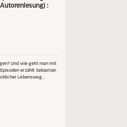
Autorenlesung) :
agen? Und wie geht man mit
Episoden erzählt Sebastian
lücklicher Lebensweg
rch seine Rolle als Vater -
itgeben würde, wenn ihm
me klettern" auf den ersten
n seine noch jungen Kinder,
n und sich der Werte, die