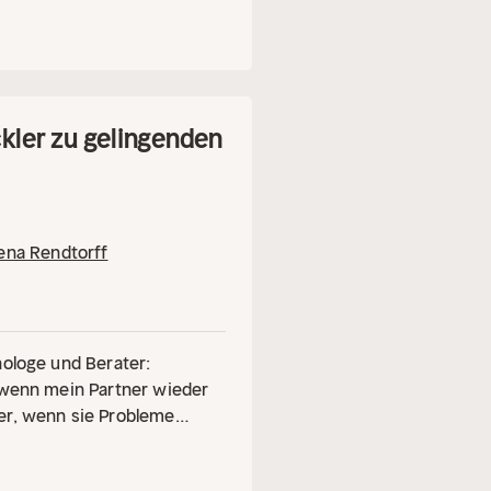
ckler zu gelingenden
ena Rendtorff
hologe und Berater:
, wenn mein Partner wieder
er, wenn sie Probleme
vertraut? Zusammen mit der
en die "heimlichen Störer",