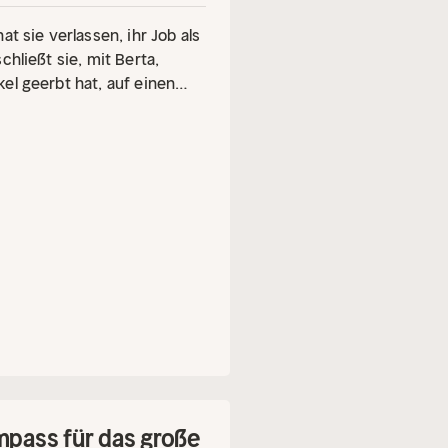
t sie verlassen, ihr Job als
hließt sie, mit Berta,
el geerbt hat, auf einen
e im Bus findet, führt sie
em skurrilen Abenteuer ins
Kopf stellen. Sie erkennt,
Grenzen zu setzen, ihre
ifen, was andere denken. Am
nfach sie selbst zu sein.
ompass für das große