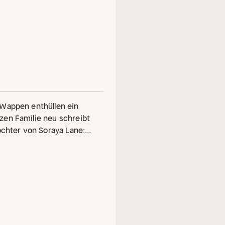
 Wappen enthüllen ein
zen Familie neu schreibt
öchter von Soraya Lane:
wegen, 1950: "Ich liebe
er. "Ich kümmere mich um
n, Gegenwart: Während
 ein Diamantring und ein
ndlich nach Hause
utter Amalie. Im
b als Chefköchin an - und