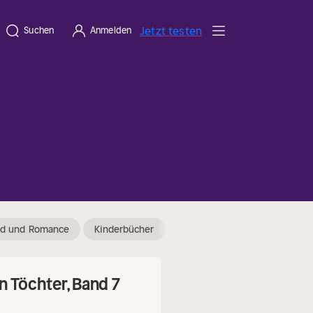
Jetzt testen
Suchen
Anmelden
od und Romance
Kinderbücher
Tatsachenberichte
Schla
n Töchter, Band 7