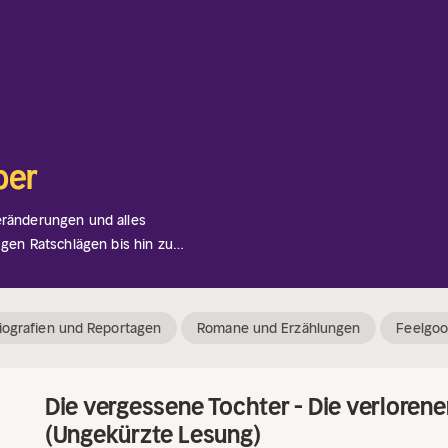
ber
ränderungen und alles
ugen Ratschlägen bis hin zu
 psychischer Gesundheit – hier
zur persönlichen
cke in das Familienleben,
iografien und Reportagen
Romane und Erzählungen
Feelgo
d sammle Lebenslektionen. Neues
Die vergessene Tochter - Die verlorene
(Ungekürzte Lesung)