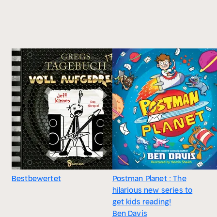
Bestbewertet
Postman Planet : The
hilarious new series to
get kids reading!
Ben Davis