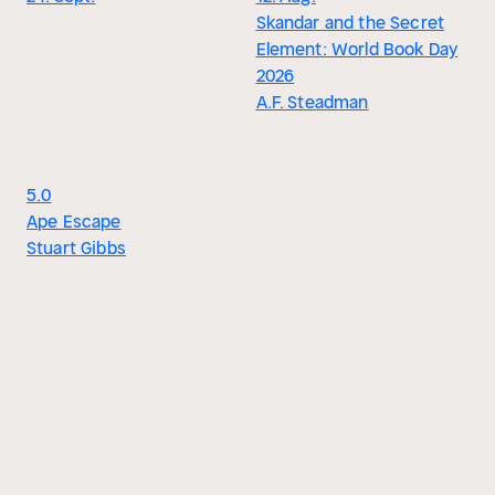
Skandar and the Secret
Element: World Book Day
2026
A.F. Steadman
5.0
Ape Escape
Stuart Gibbs