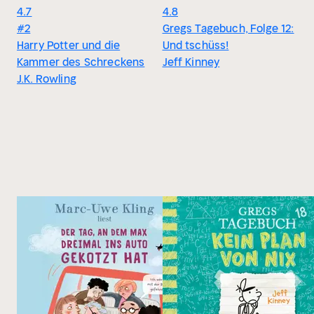
4.7
4.8
#2
Gregs Tagebuch, Folge 12:
Harry Potter und die
Und tschüss!
Kammer des Schreckens
Jeff Kinney
J.K. Rowling