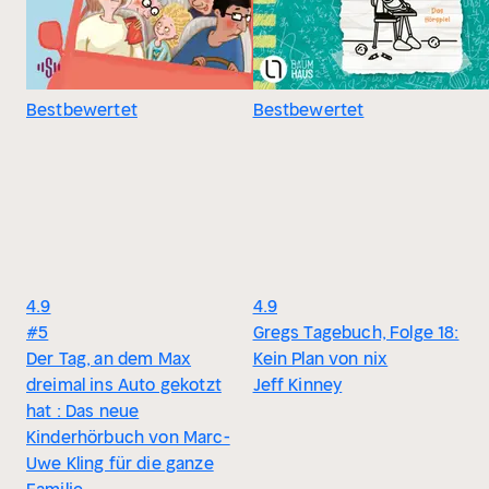
Bestbewertet
Bestbewertet
4.9
4.9
#5
Gregs Tagebuch, Folge 18:
Der Tag, an dem Max
Kein Plan von nix
dreimal ins Auto gekotzt
Jeff Kinney
hat : Das neue
Kinderhörbuch von Marc-
Uwe Kling für die ganze