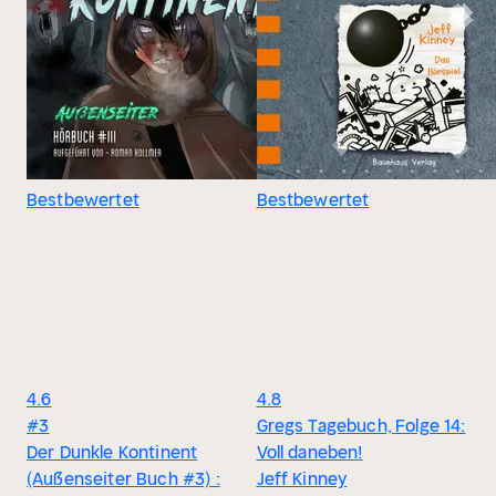
Bestbewertet
Bestbewertet
4.6
4.8
#3
Gregs Tagebuch, Folge 14:
Der Dunkle Kontinent
Voll daneben!
(Außenseiter Buch #3) :
Jeff Kinney