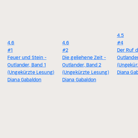
4.5
4.6
4.6
#4
#1
#2
Der Ruf 
Feuer und Stein -
Die geliehene Zeit -
Outlander
Outlander, Band 1
Outlander, Band 2
(Ungekür
(Ungekürzte Lesung)
(Ungekürzte Lesung)
Diana Ga
Diana Gabaldon
Diana Gabaldon