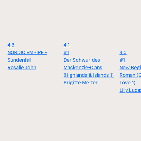
4.3
4.1
NORDIC EMPIRE -
#1
4.5
Sündenfall
Der Schwur des
#1
Rosalie John
Mackenzie-Clans
New Begi
(Highlands & Islands 1)
Roman (G
Brigitte Melzer
Love 1)
Lilly Luca