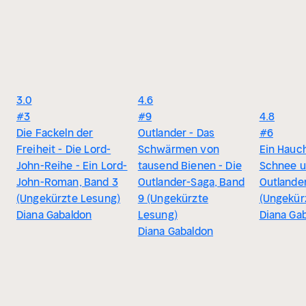
3.0
4.6
#3
#9
4.8
Die Fackeln der
Outlander - Das
#6
Freiheit - Die Lord-
Schwärmen von
Ein Hauc
John-Reihe - Ein Lord-
tausend Bienen - Die
Schnee u
John-Roman, Band 3
Outlander-Saga, Band
Outlander
(Ungekürzte Lesung)
9 (Ungekürzte
(Ungekür
Diana Gabaldon
Lesung)
Diana Ga
Diana Gabaldon