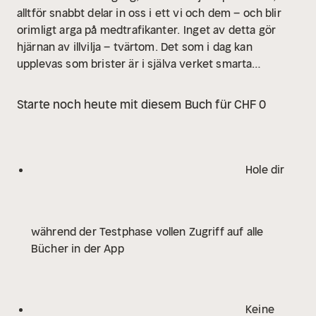
alltför snabbt delar in oss i ett vi och dem – och blir
orimligt arga på medtrafikanter.
Inget av detta gör
hjärnan av illvilja – tvärtom. Det som i dag kan
upplevas som brister är i själva verket smarta
funktioner som hjälpt våra förfäder att överleva. I den
här boken tar succéförfattaren Anders Hansen med
Starte noch heute mit diesem Buch für CHF 0
dig på en fascinerande resa in i hjärnans innersta. Han
delar med sig av spännande forskning, egna
erfarenheter från patientmöten och handfasta råd om
hur man kan förhålla sig till en hjärna som är lika
Hole dir
primitiv som fantastisk. Ju mer vi förstår hjärnans
akilleshälar, desto bättre kan vi navigera runt dem. Det
här är en bok som förklarar både dig, och vår samtid –
während der Testphase vollen Zugriff auf alle
utan pekpinnar.
"Det är glasklart och oerhört
Bücher in der App
intressant i varenda rad. Det är som att se världen ur
ett nytt perspektiv – ur hjärnans. Begriper inte hur
han kan skriva så lätt och självklart om något så
komplex. Anders Hansen är vår viktigaste
Keine