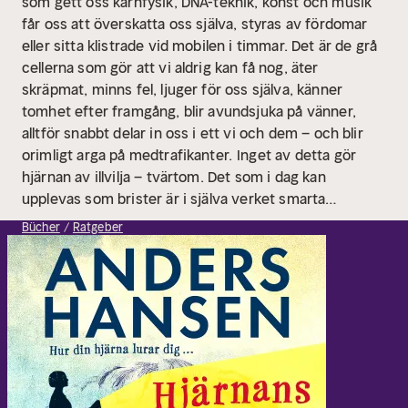
som gett oss kärnfysik, DNA-teknik, konst och musik
får oss att överskatta oss själva, styras av fördomar
eller sitta klistrade vid mobilen i timmar. Det är de grå
cellerna som gör att vi aldrig kan få nog, äter
skräpmat, minns fel, ljuger för oss själva, känner
tomhet efter framgång, blir avundsjuka på vänner,
alltför snabbt delar in oss i ett vi och dem – och blir
orimligt arga på medtrafikanter.
Inget av detta gör
hjärnan av illvilja – tvärtom. Det som i dag kan
upplevas som brister är i själva verket smarta
funktioner som hjälpt våra förfäder att överleva. I den
Bücher
Ratgeber
här boken tar succéförfattaren Anders Hansen med
dig på en fascinerande resa in i hjärnans innersta. Han
delar med sig av spännande forskning, egna
erfarenheter från patientmöten och handfasta råd om
hur man kan förhålla sig till en hjärna som är lika
primitiv som fantastisk. Ju mer vi förstår hjärnans
akilleshälar, desto bättre kan vi navigera runt dem. Det
här är en bok som förklarar både dig, och vår samtid –