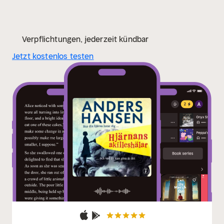
folkbildare."
David Lagercrantz
"Viktigt och lättsmält
om när hjärnan sviker dig. Jag gillar särskilt när Anders
Hansen döper om ”kärlekshormon” till ”rasisthormon”,
när han påminner om länken mellan äckel och
Verpflichtungen, jederzeit kündbar
folkmord och när han varnar för Freud."
Karin Bojs
Jetzt kostenlos testen