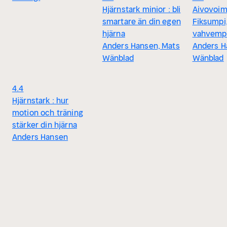
Hjärnstark minior : bli
Aivovoima
smartare än din egen
Fiksumpi,
hjärna
vahvemp
Anders Hansen, Mats
Anders H
Wänblad
Wänblad
4.4
Hjärnstark : hur
motion och träning
stärker din hjärna
Anders Hansen