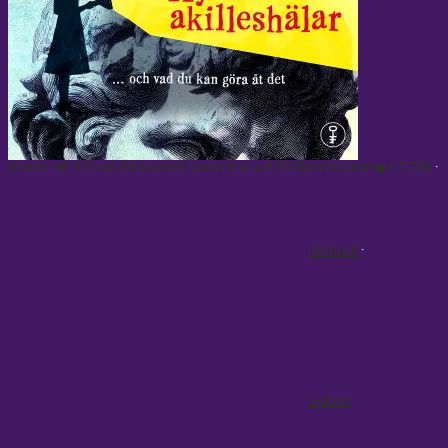
utan pekpinnar.
"Det är glasklart och oerhört
intressant i varenda rad. Det är som att se världen ur
ett nytt perspektiv – ur hjärnans. Begriper inte hur
han kan skriva så lätt och självklart om något så
komplex. Anders Hansen är vår viktigaste
folkbildare."
David Lagercrantz
"Viktigt och lättsmält
om när hjärnan sviker dig. Jag gillar särskilt när Anders
Wurde mit 4.5 von 5 bewertet, basierend auf 719 Rezensionen
4.5
(719)
Hansen döper om ”kärlekshormon” till ”rasisthormon”,
när han påminner om länken mellan äckel och
folkmord och när han varnar för Freud."
Karin Bojs
Hörbuch
E-Book