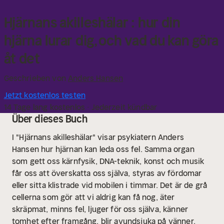
Hjärnans akilleshälar : hur din
hjärna lurar dig, och vad du kan göra
åt det
Geschrieben von
Anders Hansen
Jetzt kostenlos testen
14 Tage lang kostenlos · Jederzeit kündbar
Über dieses Buch
I "Hjärnans akilleshälar" visar psykiatern Anders
Hansen hur hjärnan kan leda oss fel. Samma organ
som gett oss kärnfysik, DNA-teknik, konst och musik
får oss att överskatta oss själva, styras av fördomar
eller sitta klistrade vid mobilen i timmar. Det är de grå
cellerna som gör att vi aldrig kan få nog, äter
skräpmat, minns fel, ljuger för oss själva, känner
tomhet efter framgång, blir avundsjuka på vänner,